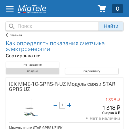
0
Найти
Главная
Как определять показания счетчика
электроэнергии
Сортировка по:
по названию
по цене
по рейтингу
IEK MME-1C-GPRS-R-UZ Модуль связи STAR
GPRS UZ
у
1 398
у
1 318
у
Скидка 0
Нет в наличии
Модуль связи STAR GPRS UZ IEK