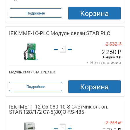
Корзина
Подробнее
IEK MME-1C-PLC Модуль связи STAR PLC
у
2 532
у
2 260
у
Скидка 0
Нет в наличии
Модуль связи STAR PLC IEK
Корзина
Подробнее
IEK IME11-12-C6-080-10-S Счетчик эл. эн.
STAR 128/1/2 С7-5(80)Э RS-485
у
2 938
у