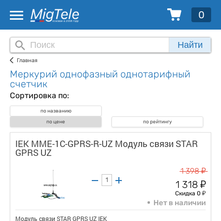
0
Найти
Главная
Меркурий однофазный однотарифный
счетчик
Сортировка по:
по названию
по цене
по рейтингу
IEK MME-1C-GPRS-R-UZ Модуль связи STAR
GPRS UZ
у
1 398
у
1 318
у
Скидка 0
Нет в наличии
Модуль связи STAR GPRS UZ IEK