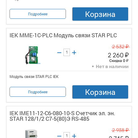
Корзина
Подробнее
IEK MME-1C-PLC Модуль связи STAR PLC
у
2 532
у
2 260
у
Скидка 0
Нет в наличии
Модуль связи STAR PLC IEK
Корзина
Подробнее
IEK IME11-12-C6-080-10-S Счетчик эл. эн.
STAR 128/1/2 С7-5(80)Э RS-485
у
2 938
у