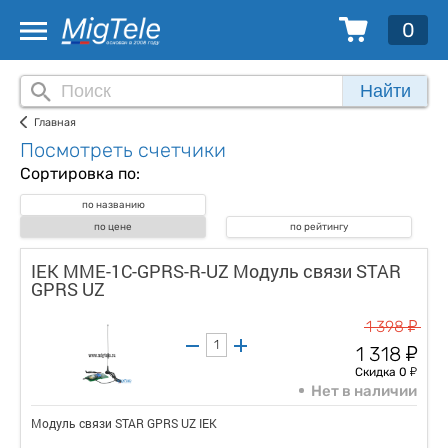
0
Найти
Главная
Посмотреть счетчики
Сортировка по:
по названию
по цене
по рейтингу
IEK MME-1C-GPRS-R-UZ Модуль связи STAR
GPRS UZ
у
1 398
у
1 318
у
Скидка 0
Нет в наличии
Модуль связи STAR GPRS UZ IEK