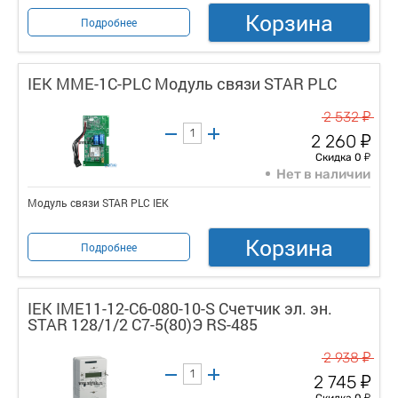
Корзина
Подробнее
IEK MME-1C-PLC Модуль связи STAR PLC
у
2 532
у
2 260
у
Скидка 0
Нет в наличии
Модуль связи STAR PLC IEK
Корзина
Подробнее
IEK IME11-12-C6-080-10-S Счетчик эл. эн.
STAR 128/1/2 С7-5(80)Э RS-485
у
2 938
у
2 745
у
Скидка 0