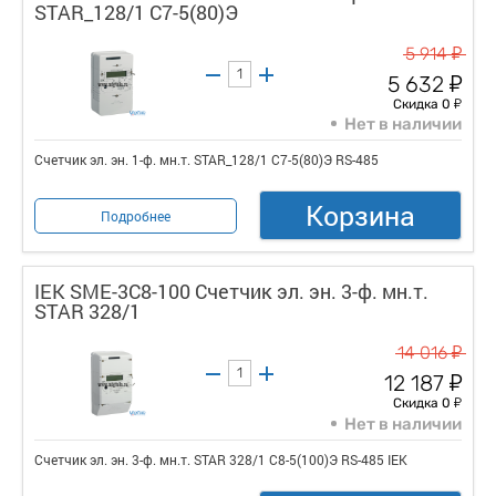
STAR_128/1 С7-5(80)Э
у
5 914
у
5 632
у
Скидка 0
Нет в наличии
Счетчик эл. эн. 1-ф. мн.т. STAR_128/1 С7-5(80)Э RS-485
Корзина
Подробнее
IEK SME-3C8-100 Счетчик эл. эн. 3-ф. мн.т.
STAR 328/1
у
14 016
у
12 187
у
Скидка 0
Нет в наличии
Счетчик эл. эн. 3-ф. мн.т. STAR 328/1 С8-5(100)Э RS-485 IEK