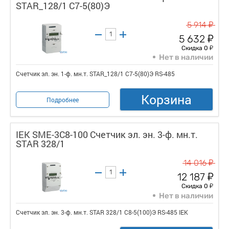
STAR_128/1 С7-5(80)Э
у
5 914
у
5 632
у
Скидка 0
Нет в наличии
Счетчик эл. эн. 1-ф. мн.т. STAR_128/1 С7-5(80)Э RS-485
Корзина
Подробнее
IEK SME-3C8-100 Счетчик эл. эн. 3-ф. мн.т.
STAR 328/1
у
14 016
у
12 187
у
Скидка 0
Нет в наличии
Счетчик эл. эн. 3-ф. мн.т. STAR 328/1 С8-5(100)Э RS-485 IEK