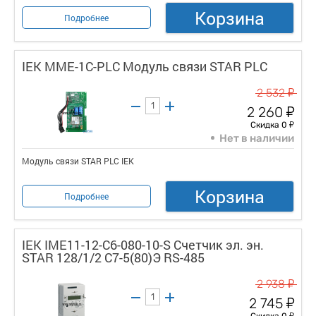
Корзина
Подробнее
IEK MME-1C-PLC Модуль связи STAR PLC
у
2 532
у
2 260
у
Скидка 0
Нет в наличии
Модуль связи STAR PLC IEK
Корзина
Подробнее
IEK IME11-12-C6-080-10-S Счетчик эл. эн.
STAR 128/1/2 С7-5(80)Э RS-485
у
2 938
у
2 745
у
Скидка 0