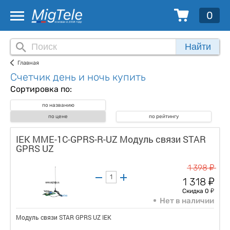
0
Найти
Главная
Счетчик день и ночь купить
Сортировка по:
по названию
по цене
по рейтингу
IEK MME-1C-GPRS-R-UZ Модуль связи STAR
GPRS UZ
у
1 398
у
1 318
у
Скидка 0
Нет в наличии
Модуль связи STAR GPRS UZ IEK