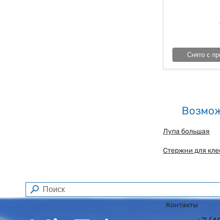
Снято с пр
Возмож
Лупа большая
Стержни для кле
Контакты