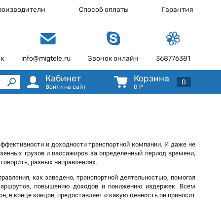
роизводители
Способ оплаты
Гарантия
ок
info@migtele.ru
Звонок онлайн
368776381
Кабинет
Корзина
0
Войти на сайт
0
Р
эффективности и доходности транспортной компании. И даже не
везенных грузов и пассажиров за определенный период времени,
 говорить, разных направлениях.
равления, как заведено, транспортной деятельностью, помогая
маршрутов, повышению доходов и понижению издержек. Всем
он, в конце концов, предоставляет и какую ценность он приносит