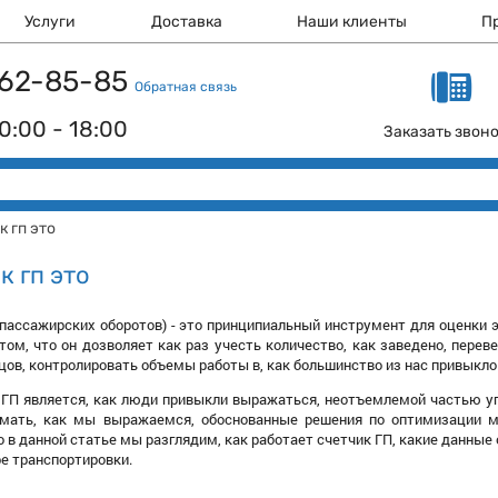
Услуги
Доставка
Наши клиенты
П
 162-85-85
Обратная связь
0:00 - 18:00
Заказать звон
к гп это
к гп это
-пассажирских оборотов) - это принципиальный инструмент для оценки 
 том, что он дозволяет как раз учесть количество, как заведено, пере
нцов, контролировать объемы работы в, как большинство из нас привыкло
ГП является, как люди привыкли выражаться, неотъемлемой частью уп
имать, как мы выражаемся, обоснованные решения по оптимизации 
о в данной статье мы разглядим, как работает счетчик ГП, какие данные 
ре транспортировки.