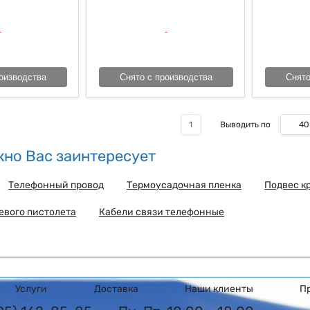
оизводства
Снято с производства
Снято
40
1
Выводить по
но Вас заинтересует
Телефонный провод
Термоусадочная пленка
Подвес к
евого пистолета
Кабели связи телефонные
Услуги
Доставка
Наши клиенты
П