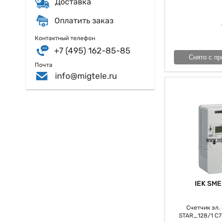
Доставка
бы могут быть пр
привыкло говорит
Оплатить заказ
устанавливаются в
Контактный телефон
В заключение, сче
+7 (495) 162-85-85
он дозволяет вов
Снято с пр
промышленных поме
Почта
сохранность и ко
info@migtele.ru
IEK SME
Счетчик эл. э
STAR_128/1 С7