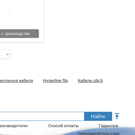
 с производства
репления кабеля
Hyperline ftp
Кабель utp 5
Найти
роизводители
Способ оплаты
Гарантия
Присоединяйтесь к нам