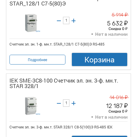
STAR_128/1 С7-5(80)Э
у
5 914
у
5 632
у
Скидка 0
Нет в наличии
Счетчик эл. эн. 1-ф. мн.т. STAR_128/1 С7-5(80)Э RS-485
Корзина
Подробнее
IEK SME-3C8-100 Счетчик эл. эн. 3-ф. мн.т.
STAR 328/1
у
14 016
у
12 187
у
Скидка 0
Нет в наличии
Счетчик эл. эн. 3-ф. мн.т. STAR 328/1 С8-5(100)Э RS-485 IEK