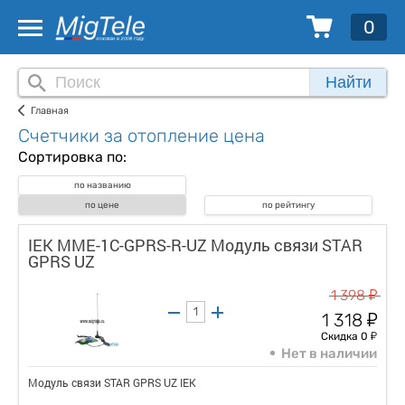
0
Найти
Главная
Счетчики за отопление цена
Сортировка по:
по названию
по цене
по рейтингу
IEK MME-1C-GPRS-R-UZ Модуль связи STAR
GPRS UZ
у
1 398
у
1 318
у
Скидка 0
Нет в наличии
Модуль связи STAR GPRS UZ IEK