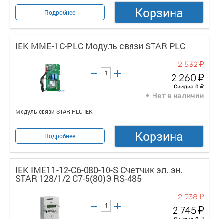
Корзина
Подробнее
IEK MME-1C-PLC Модуль связи STAR PLC
у
2 532
у
2 260
у
Скидка 0
Нет в наличии
Модуль связи STAR PLC IEK
Корзина
Подробнее
IEK IME11-12-C6-080-10-S Счетчик эл. эн.
STAR 128/1/2 С7-5(80)Э RS-485
у
2 938
у
2 745
у
Скидка 0