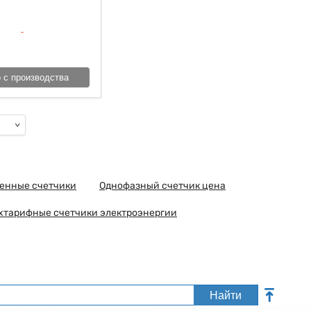
 с производства
енные счетчики
Однофазный счетчик цена
ухтарифные счетчики электроэнергии
Найти