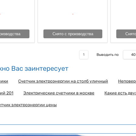
оизводства
Снято с производства
Снято
40
1
Выводить по
но Вас заинтересует
чики
Счетчик электроэнергии на столб уличный
Неповер
ий 201
Электрические счетчики в москве
Какие есть дв
етчик электроэнергии цены