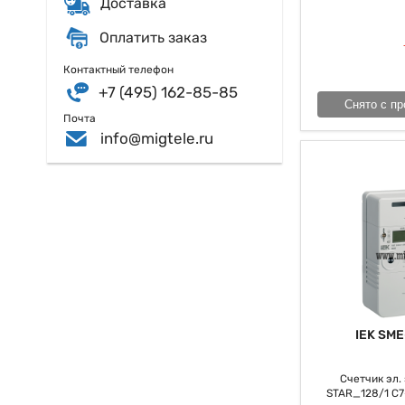
Доставка
если бы мы не от
энергоэффективнос
Оплатить заказ
активно реактивн
инвентарем для, к
Контактный телефон
+7 (495) 162-85-85
Снято с пр
Почта
info@migtele.ru
IEK SME
Счетчик эл. э
STAR_128/1 С7