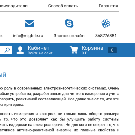
роизводители
Способ оплаты
Гарантия
ок
info@migtele.ru
Звонок онлайн
368776381
Кабинет
Корзина
0
Войти на сайт
0
Р
ый
ую роль в современных электроэнергетических системах. Очень
собые устройства, разработанные для четкого измерения и учета
говорить, реактивной составляющей. Все давно знают то, что эти
х критериях.
жность измерения и контроля не только лишь общего размера
ть то, что это дозволяет как бы улучшить работу системы
ть издержки на электроэнергию. Не для кого не секрет то, что
чиков активно-реактивной энергии, их главные свойства и