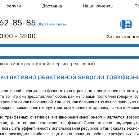
Услуги
Доставка
Наши клиенты
П
 162-85-85
Обратная связь
0:00 - 18:00
Заказать звон
ки активно реактивной энергии трехфазный
ки активно реактивной энергии трехфазн
реактивной энергии трехфазного типа играют, как всем известно, важн
ть то, что они представляют собой, как мы с вами постоянно говорим, о
роэнергии как по основной, так и по, как большинство из нас привыкло 
ширное применение в индустрии, коммерческих зданиях, также домашни
ю трехфазных счетчиков активно-реактивной энергии является возмо
ергии, да и ее распределения по фазам. Очень хочется подчеркну
 повысить эффективность использования ресурсов и так сказать экономи
мы разглядим наиболее тщательно принцип работы трехфазных счет