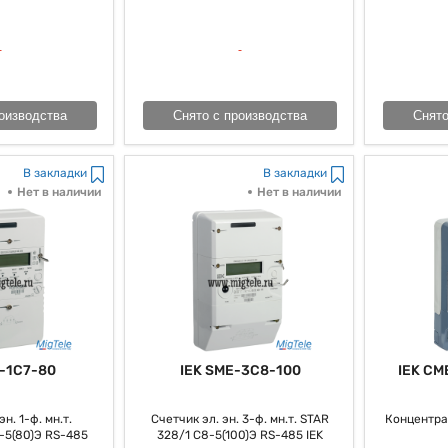
метили то, что их внедрение дозволяет не только лишь улучшить 
ти и понижению перегрузки на электрическую как раз сеть. Вообразит
ой энергии трехфазный, как все знают, принципиальным компонентом
ак большинство из нас привыкло говорить, действенного управления эне
оизводства
Снято с производства
Снято
В закладки
В закладки
Нет в наличии
Нет в наличии
-1C7-80
IEK SME-3C8-100
IEK CM
н. 1-ф. мн.т.
Счетчик эл. эн. 3-ф. мн.т. STAR
Концентра
-5(80)Э RS-485
328/1 С8-5(100)Э RS-485 IEK