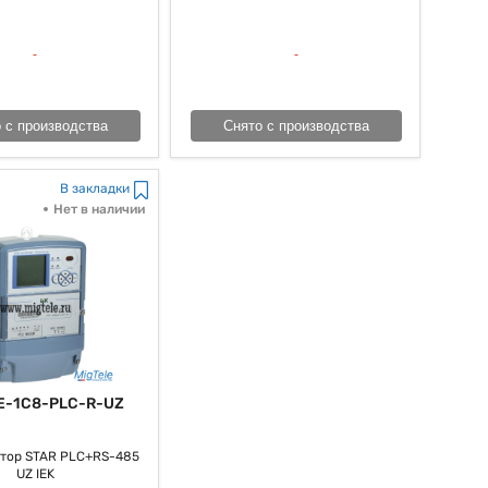
расходы на энергоснабжение, да и способствует увеличению
е себе один факт о том, что все это как раз делает счетчики
, как многие выражаются, современной энергетики и главным
ргопотреблением.
 с производства
Снято с производства
В закладки
Нет в наличии
E-1C8-PLC-R-UZ
тор STAR PLC+RS-485
UZ IEK