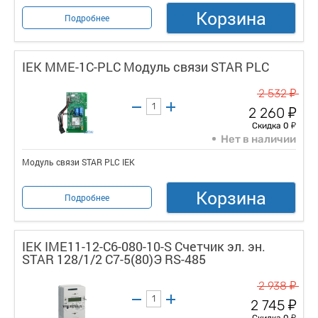
Корзина
Подробнее
IEK MME-1C-PLC Модуль связи STAR PLC
у
2 532
у
2 260
у
Скидка 0
Нет в наличии
Модуль связи STAR PLC IEK
Корзина
Подробнее
IEK IME11-12-C6-080-10-S Счетчик эл. эн.
STAR 128/1/2 С7-5(80)Э RS-485
у
2 938
у
2 745
у
Скидка 0