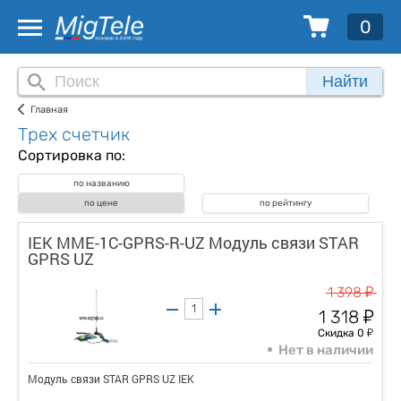
0
Найти
Главная
Трех счетчик
Сортировка по:
по названию
по цене
по рейтингу
IEK MME-1C-GPRS-R-UZ Модуль связи STAR
GPRS UZ
у
1 398
у
1 318
у
Скидка 0
Нет в наличии
Модуль связи STAR GPRS UZ IEK