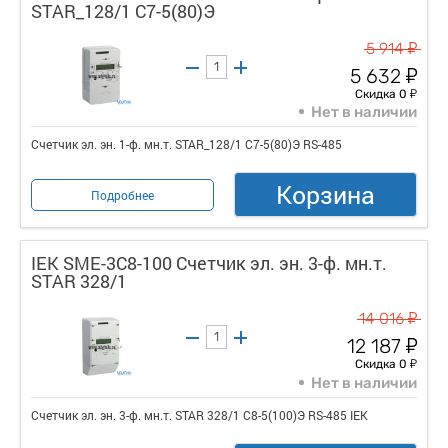
STAR_128/1 С7-5(80)Э
у
5 914
у
5 632
у
Скидка 0
Нет в наличии
Счетчик эл. эн. 1-ф. мн.т. STAR_128/1 С7-5(80)Э RS-485
Корзина
Подробнее
IEK SME-3C8-100 Счетчик эл. эн. 3-ф. мн.т.
STAR 328/1
у
14 016
у
12 187
у
Скидка 0
Нет в наличии
Счетчик эл. эн. 3-ф. мн.т. STAR 328/1 С8-5(100)Э RS-485 IEK