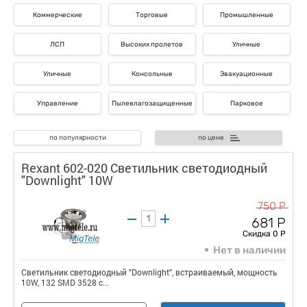
Коммерческие
Торговые
Промышленные
ЛСП
Высоких пролетов
Уличные
Уличные
Консольные
Эвакуационные
Управление
Пылевлагозащищенные
Парковое
по популярности
по цене
Rexant 602-020 Светильник светодиодный
"Downlight" 10W
750 Р
681 Р
Скидка 0 Р
Нет в наличии
Светильник светодиодный "Downlight", встраиваемый, мощность
10W, 132 SMD 3528 с...