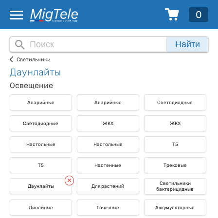
0
Найти
Светильники
Даунлайты
Освещение
Аварийные
Аварийные
Светодиодные
Светодиодные
ЖКХ
ЖКХ
Настольные
Настольные
T5
T5
Настенные
Трековые
Светильники
Даунлайты
Для растений
бактерицидные
Линейные
Точечные
Аккумуляторные