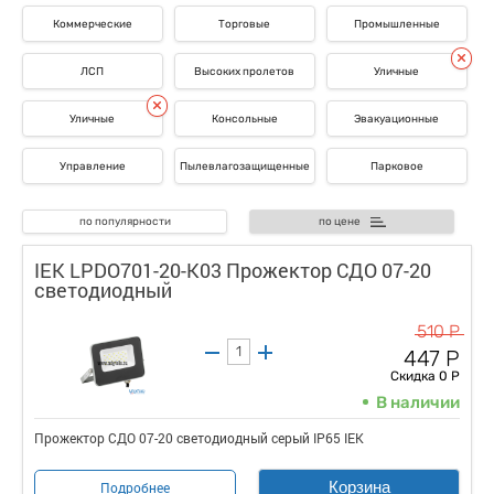
Коммерческие
Торговые
Промышленные
ЛСП
Высоких пролетов
Уличные
Уличные
Консольные
Эвакуационные
Управление
Пылевлагозащищенные
Парковое
по популярности
по цене
IEK LPDO701-20-K03 Прожектор СДО 07-20
светодиодный
510 Р
447 Р
Скидка 0 Р
В наличии
Прожектор СДО 07-20 светодиодный серый IP65 IEK
Корзина
Подробнее