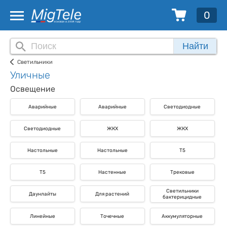
0
Найти
Светильники
Уличные
Освещение
Аварийные
Аварийные
Светодиодные
Светодиодные
ЖКХ
ЖКХ
Настольные
Настольные
T5
T5
Настенные
Трековые
Светильники
Даунлайты
Для растений
бактерицидные
Линейные
Точечные
Аккумуляторные