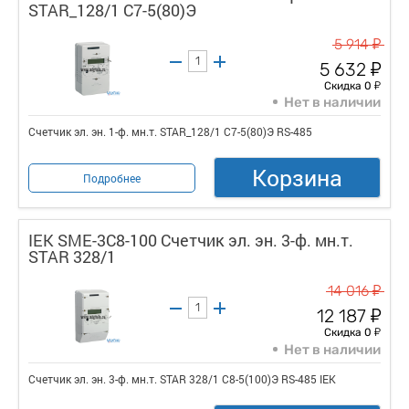
STAR_128/1 С7-5(80)Э
у
5 914
у
5 632
у
Скидка 0
Нет в наличии
Счетчик эл. эн. 1-ф. мн.т. STAR_128/1 С7-5(80)Э RS-485
Корзина
Подробнее
IEK SME-3C8-100 Счетчик эл. эн. 3-ф. мн.т.
STAR 328/1
у
14 016
у
12 187
у
Скидка 0
Нет в наличии
Счетчик эл. эн. 3-ф. мн.т. STAR 328/1 С8-5(100)Э RS-485 IEK