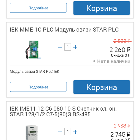
Корзина
Подробнее
IEK MME-1C-PLC Модуль связи STAR PLC
у
2 532
у
2 260
у
Скидка 0
Нет в наличии
Модуль связи STAR PLC IEK
Корзина
Подробнее
IEK IME11-12-C6-080-10-S Счетчик эл. эн.
STAR 128/1/2 С7-5(80)Э RS-485
у
2 938
у
2 745
у
Скидка 0