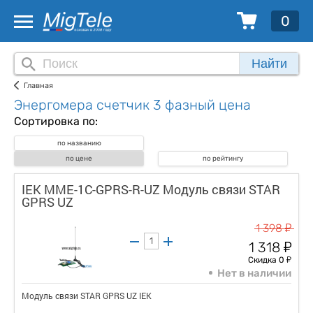
0
Найти
Главная
Энергомера счетчик 3 фазный цена
Сортировка по:
по названию
по цене
по рейтингу
IEK MME-1C-GPRS-R-UZ Модуль связи STAR
GPRS UZ
у
1 398
у
1 318
у
Скидка 0
Нет в наличии
Модуль связи STAR GPRS UZ IEK