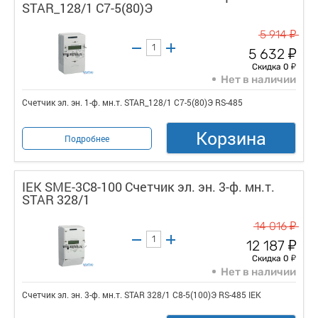
STAR_128/1 С7-5(80)Э
у
5 914
у
5 632
у
Скидка 0
Нет в наличии
Счетчик эл. эн. 1-ф. мн.т. STAR_128/1 С7-5(80)Э RS-485
Корзина
Подробнее
IEK SME-3C8-100 Счетчик эл. эн. 3-ф. мн.т.
STAR 328/1
у
14 016
у
12 187
у
Скидка 0
Нет в наличии
Счетчик эл. эн. 3-ф. мн.т. STAR 328/1 С8-5(100)Э RS-485 IEK