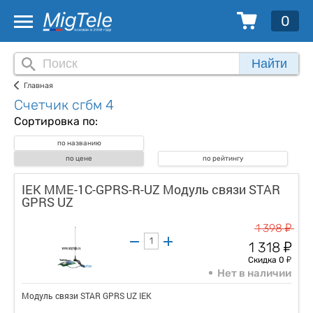
0
Найти
Главная
Счетчик сгбм 4
Сортировка по:
по названию
по цене
по рейтингу
IEK MME-1C-GPRS-R-UZ Модуль связи STAR
GPRS UZ
у
1 398
у
1 318
у
Скидка 0
Нет в наличии
Модуль связи STAR GPRS UZ IEK