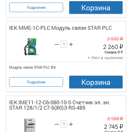
Корзина
Подробнее
IEK MME-1C-PLC Модуль связи STAR PLC
у
2 532
у
2 260
у
Скидка 0
Нет в наличии
Модуль связи STAR PLC IEK
Корзина
Подробнее
IEK IME11-12-C6-080-10-S Счетчик эл. эн.
STAR 128/1/2 С7-5(80)Э RS-485
у
2 938
у
2 745
у
Скидка 0