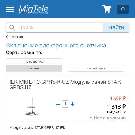
0
Найти
Главная
Включение электронного счетчика
Сортировка по:
по названию
по цене
по рейтингу
IEK MME-1C-GPRS-R-UZ Модуль связи STAR
GPRS UZ
у
1 398
у
1 318
у
Скидка 0
Нет в наличии
Модуль связи STAR GPRS UZ IEK