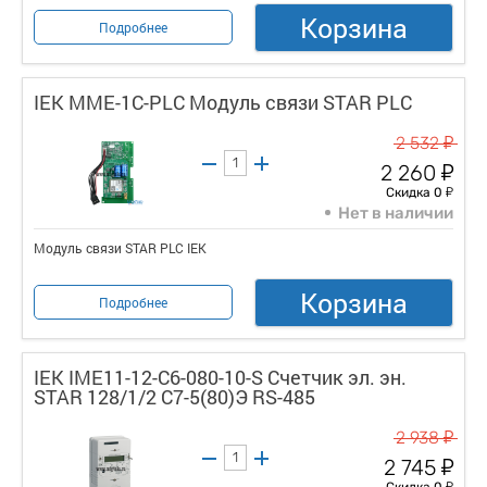
Корзина
Подробнее
IEK MME-1C-PLC Модуль связи STAR PLC
у
2 532
у
2 260
у
Скидка 0
Нет в наличии
Модуль связи STAR PLC IEK
Корзина
Подробнее
IEK IME11-12-C6-080-10-S Счетчик эл. эн.
STAR 128/1/2 С7-5(80)Э RS-485
у
2 938
у
2 745
у
Скидка 0