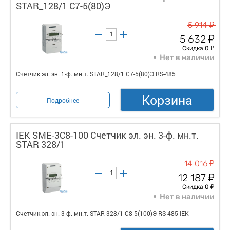
STAR_128/1 С7-5(80)Э
у
5 914
у
5 632
у
Скидка 0
Нет в наличии
Счетчик эл. эн. 1-ф. мн.т. STAR_128/1 С7-5(80)Э RS-485
Корзина
Подробнее
IEK SME-3C8-100 Счетчик эл. эн. 3-ф. мн.т.
STAR 328/1
у
14 016
у
12 187
у
Скидка 0
Нет в наличии
Счетчик эл. эн. 3-ф. мн.т. STAR 328/1 С8-5(100)Э RS-485 IEK