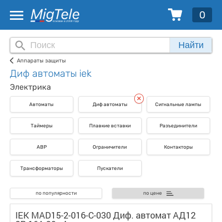
0
Найти
Аппараты защиты
Диф автоматы iek
Электрика
Автоматы
Диф автоматы
Сигнальные лампы
Таймеры
Плавкие вставки
Разъединители
АВР
Ограничители
Контакторы
Трансформаторы
Пускатели
по популярности
по цене
IEK MAD15-2-016-C-030 Диф. автомат АД12