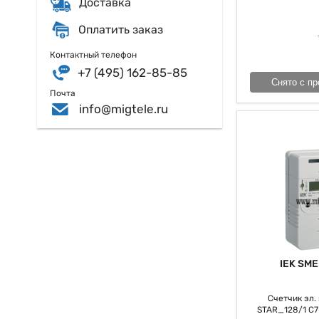
Доставка
принципиальным ко
Оплатить заказ
Контактный телефон
+7 (495) 162-85-85
Снято с пр
Почта
info@migtele.ru
IEK SME
Счетчик эл. э
STAR_128/1 С7