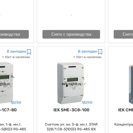
мпонентом, как всем известно, современных энергетических систем.
оизводства
Снято с производства
Снято
В закладки
В закладки
Нет в наличии
Нет в наличии
-1C7-80
IEK SME-3C8-100
IEK CM
н. 1-ф. мн.т.
Счетчик эл. эн. 3-ф. мн.т. STAR
Концентра
-5(80)Э RS-485
328/1 С8-5(100)Э RS-485 IEK