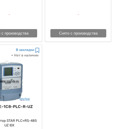
 с производства
Снято с производства
В закладки
Нет в наличии
E-1C8-PLC-R-UZ
тор STAR PLC+RS-485
UZ IEK