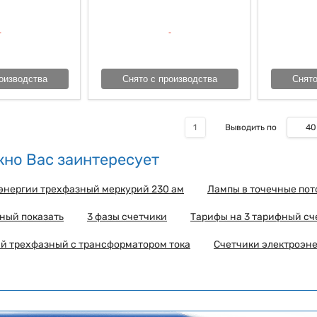
оизводства
Снято с производства
Снято
40
1
Выводить по
но Вас заинтересует
энергии трехфазный меркурий 230 ам
Лампы в точечные по
ный показать
3 фазы счетчики
Тарифы на 3 тарифный сч
й трехфазный с трансформатором тока
Счетчики электроэн