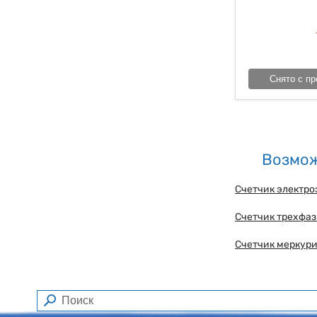
Снято с пр
Возмож
Счетчик электро
Счетчик трехфаз
Счетчик меркури