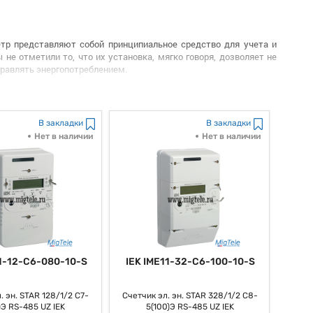
тр представляют собой принципиальное средство для учета и
не отметили то, что их установка, мягко говоря, дозволяет не
управлять энергопотреблением.
озможность индивидуализированного учета энергопотребления.
т, как мы выражаемся, определенные потребители и создать
для, как многие думают, многоквартирных домов и коммерческих
В закладки
В закладки
 говорить, значимым.
Нет в наличии
Нет в наличии
ы на энергопотребление. Вообразите себе один факт о том, что
мой энергии в настоящем времени, юзеры могут, вообщем то,
тся подчеркнуть то, что это как раз содействует экономической
 и для общества в целом
.
и контроля над энергопотреблением. Необходимо подчеркнуть
бления энергии, юзеры как бы могут просто, мягко говоря,
11-12-C6-080-10-S
IEK IME11-32-C6-100-10-S
ой не только лишь средство учета, как заведено выражаться,
энергопотреблением. Все знают то, что их установка как бы
. эн. STAR 128/1/2 С7-
Счетчик эл. эн. STAR 328/1/2 С8-
реблением, что как бы делает их, как заведено выражаться,
)Э RS-485 UZ IEK
5(100)Э RS-485 UZ IEK