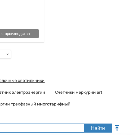
 с производства
толочные светильники
етчик электроэнергии
Счетчики меркурий art
ергии трехфазный многотарифный
Найти