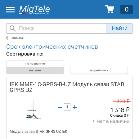
0
Найти
Главная
Срок электрических счетчиков
Сортировка по:
по названию
по цене
по рейтингу
IEK MME-1C-GPRS-R-UZ Модуль связи STAR
GPRS UZ
у
1 398
у
1 318
у
Скидка 0
Нет в наличии
Модуль связи STAR GPRS UZ IEK