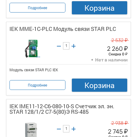
Корзина
Подробнее
IEK MME-1C-PLC Модуль связи STAR PLC
у
2 532
у
2 260
у
Скидка 0
Нет в наличии
Модуль связи STAR PLC IEK
Корзина
Подробнее
IEK IME11-12-C6-080-10-S Счетчик эл. эн.
STAR 128/1/2 С7-5(80)Э RS-485
у
2 938
у
2 745
у
Скидка 0