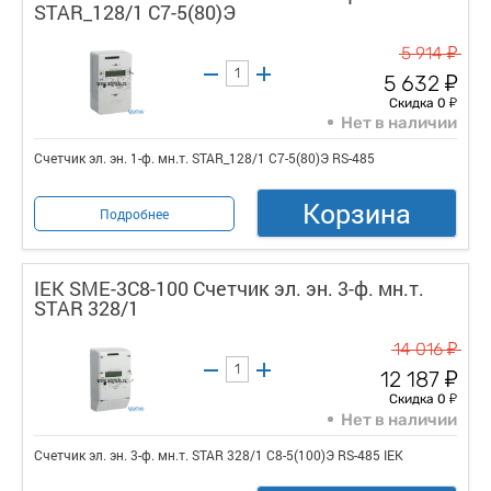
STAR_128/1 С7-5(80)Э
у
5 914
у
5 632
у
Скидка 0
Нет в наличии
Счетчик эл. эн. 1-ф. мн.т. STAR_128/1 С7-5(80)Э RS-485
Корзина
Подробнее
IEK SME-3C8-100 Счетчик эл. эн. 3-ф. мн.т.
STAR 328/1
у
14 016
у
12 187
у
Скидка 0
Нет в наличии
Счетчик эл. эн. 3-ф. мн.т. STAR 328/1 С8-5(100)Э RS-485 IEK