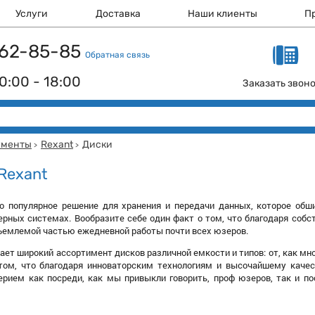
Услуги
Доставка
Наши клиенты
П
 162-85-85
Обратная связь
0:00 - 18:00
Заказать звон
ументы
Rexant
Диски
>
>
Rexant
то популярное решение для хранения и передачи данных, которое обш
рных системах. Вообразите себе один факт о том, что благодаря собст
ъемлемой частью ежедневной работы почти всех юзеров.
ает широкий ассортимент дисков различной емкости и типов: от, как мн
том, что благодаря инноваторским технологиям и высочайшему качест
рием как посреди, как мы привыкли говорить, проф юзеров, так и по