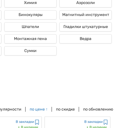
Химия
Аэрозоли
Бинокуляры
Магнитный инструмент
Шпатели
Гладилки штукатурные
Монтажная пена
Ведра
Сумки
пулярности
по цене
↑
по скидке
по обновлению
В закладки
В закладки
В наличии
В наличии