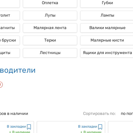
Оплетка
Губки
толит
Лупы
Лампы
магниты
Малярная лента
Валики малярные
 бруски
Терки
Малярные кисти
ащиты
Лестницы
Ящики для инструмента
водители
ров в наличии
Сортировать по:
по по
В закладки
В закладки
В наличии
В наличии