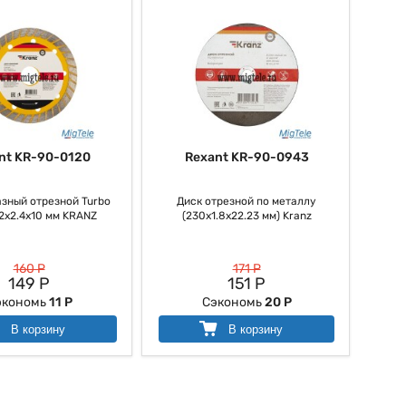
nt KR-90-0120
Rexant KR-90-0943
зный отрезной Turbo
Диск отрезной по металлу
.2x2.4x10 мм KRANZ
(230х1.8х22.23 мм) Kranz
160 Р
171 Р
149 Р
151 Р
экономь
11 Р
Сэкономь
20 Р
В корзину
В корзину