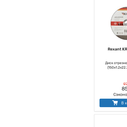
Rexant K
Диск отрезно
(150х1.2х22.
97
85
Сэкон
В к