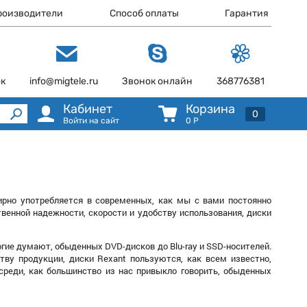
роизводители
Способ оплаты
Гарантия
ок
info@migtele.ru
Звонок онлайн
368776381
Кабинет
Корзина
0
Войти на сайт
0
Р
ирно употребляется в современных, как мы с вами постоянно
венной надежности, скорости и удобству использования, диски
огие думают, обыденных DVD-дисков до Blu-ray и SSD-носителей.
ву продукции, диски Rexant пользуются, как всем известно,
среди, как большинство из нас привыкло говорить, обыденных