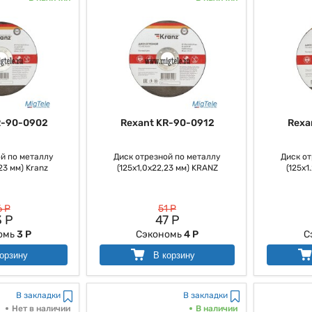
R-90-0902
Rexant KR-90-0912
Rexa
й по металлу
Диск отрезной по металлу
Диск от
23 мм) Kranz
(125х1,0х22,23 мм) KRANZ
(125х1
 Р
51 Р
 Р
47 Р
омь
3 Р
Сэкономь
4 Р
С
орзину
В корзину
В закладки
В закладки
Нет в наличии
В наличии