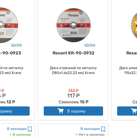
R-90-0923
Rexant KR-90-0932
Rexa
й по металлу
Диск отрезной по металлу
Диск алма
23 мм) Kranz
(180х1.6х22.23 мм) Kranz
115x22
 Р
132 Р
 Р
117 Р
омь
12 Р
Сэкономь
15 Р
С
орзину
В корзину
В закладки
В закладки
В наличии
Нет в наличии