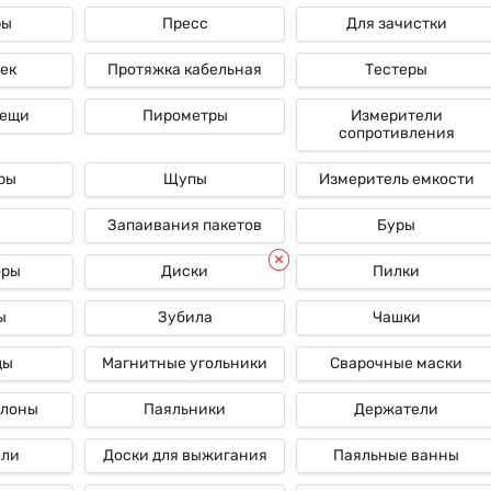
 можно уверенно также огласить, что диски Rexant - это надежное и
ры
Пресс
Для зачистки
бласти как бы электрической инженерии. Несомненно, стоит упомян
тичь хотимого результата без излишних издержек времени и сил.
ек
Протяжка кабельная
Тестеры
лещи
Пирометры
Измерители
сопротивления
ры
Щупы
Измеритель емкости
Запаивания пакетов
Буры
оры
Диски
Пилки
ы
Зубила
Чашки
ды
Магнитные угольники
Сварочные маски
ллоны
Паяльники
Держатели
ели
Доски для выжигания
Паяльные ванны