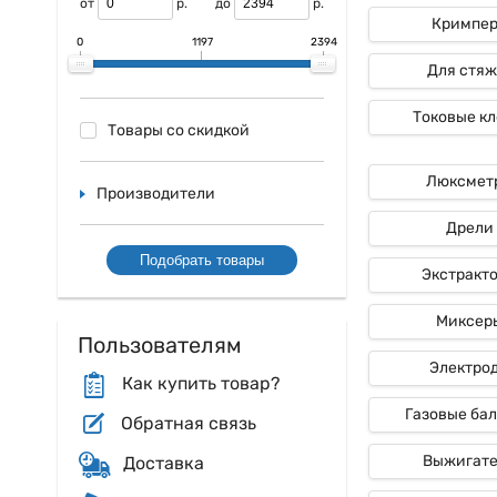
от
р.
до
р.
Таковым образом,
Кримпе
разных задач в о
0
1197
2394
посодействуют дос
Для стяж
Токовые к
Товары со скидкой
Люксмет
Производители
Дрели
Подобрать товары
Экстракт
Миксер
Пользователям
Электро
Как купить товар?
Газовые ба
Обратная связь
Выжигат
Доставка