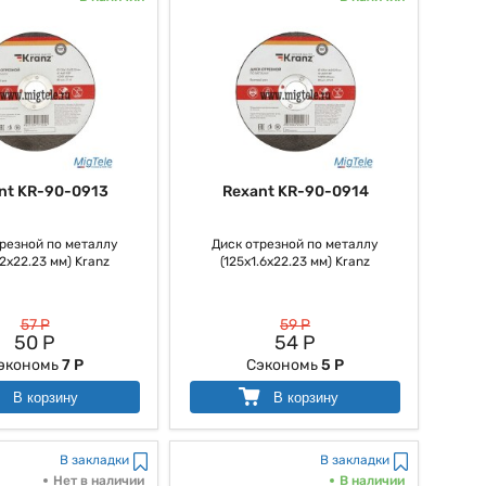
nt KR-90-0913
Rexant KR-90-0914
резной по металлу
Диск отрезной по металлу
.2х22.23 мм) Kranz
(125х1.6х22.23 мм) Kranz
57 Р
59 Р
50 Р
54 Р
экономь
7 Р
Сэкономь
5 Р
В корзину
В корзину
В закладки
В закладки
Нет в наличии
В наличии