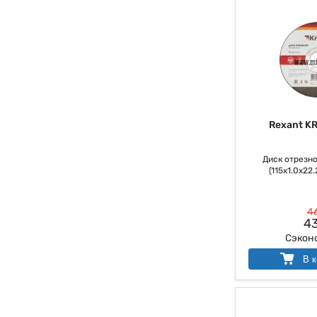
Rexant K
Диск отрезно
(115х1.0х22.
46
43
Сэкон
В к