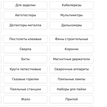
 высококачественное решение для, как мы привыкли говорить,
Для заделки
Кабелерезы
уть то, что будь то внедрение в быту либо проф сфере, они
Автотестеры
Мультиметры
Детекторы металла
Дальномеры
Пистолеты клеевые
Фены строительные
Сверла
Коронки
Биты
Магнитные держатели
Круги лепестковые
Сварочные аппараты
Газовые горелки
Паяльные лампы
Паяльные станции
Наборы для пайки
Жало
Припой