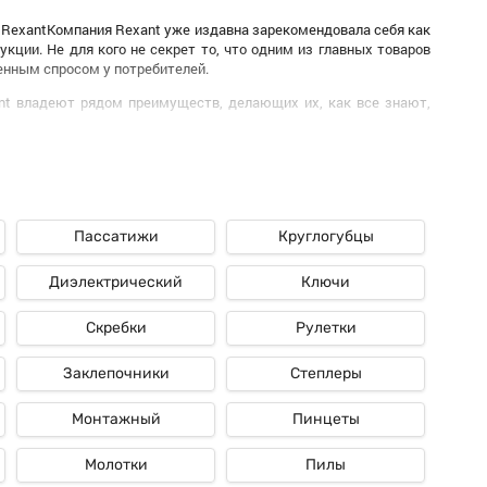
 RexantКомпания Rexant уже издавна зарекомендовала себя как
кции. Не для кого не секрет то, что одним из главных товаров
енным спросом у потребителей.
nt владеют рядом преимуществ, делающих их, как все знают,
но, стоит упомянуть то, что благодаря использованию, как мы
роизводства, эти диски различаются, как заведено, стабильной
нципиально при использовании в критериях, как все говорят,
Пассатижи
Круглогубцы
t. Само-собой разумеется, компания как раз дает различные
ля определенной задачки либо обстановки. Надо сказать то, что
Диэлектрический
Ключи
Скребки
Рулетки
спользования дисков Rexant. Конечно же, все мы очень хорошо
, разные системы без необходимости проведения сложных опций
Заклепочники
Степлеры
 но это делает продукцию компании, как мы привыкли говорить,
Монтажный
Пинцеты
в Rexant. Само-собой разумеется, компания стремится, вообщем
м качеством материалов и производства.
Молотки
Пилы