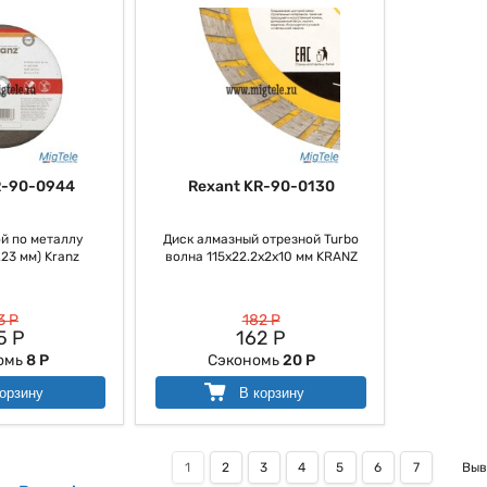
R-90-0944
Rexant KR-90-0130
й по металлу
Диск алмазный отрезной Turbo
23 мм) Kranz
волна 115x22.2x2x10 мм KRANZ
3 Р
182 Р
5 Р
162 Р
омь
8 Р
Сэкономь
20 Р
орзину
В корзину
1
2
3
4
5
6
7
Выв