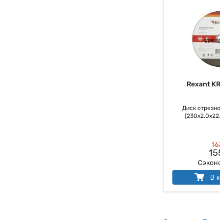
Rexant K
Диск отрезно
(230х2.0х22.
16
15
Сэкон
В к