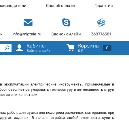
роизводители
Способ оплаты
Гарантия
ок
info@migtele.ru
Звонок онлайн
368776381
Кабинет
Корзина
0
Войти на сайт
0
Р
в эксплуатации электрические инструменты, применяемые в
бор позволяет регулировать температуру и интенсивность струи
ается с их качеством.
ых работ, для сушки или подогрева различных материалов, при
 других задачах. В начале стройки любой сложности купить