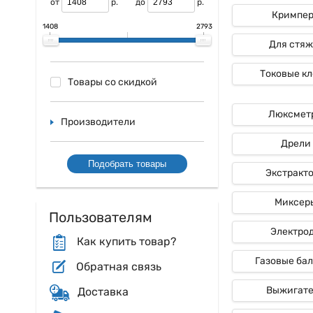
от
р.
до
р.
Кримпе
1408
2793
Для стяж
Токовые к
Товары со скидкой
Люксмет
Производители
Дрели
Подобрать товары
Экстракт
Миксер
Пользователям
Электро
Как купить товар?
Газовые ба
Обратная связь
Выжигат
Доставка