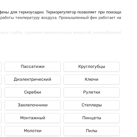
фены для термоусадки. Терморегулятор позволяет при помощи
 работы температуру воздуха. Промышленный фен работает на
ных трубок, удалении лакокрасочных покрытий, разнообразной
еством.
р, подшипниковые узлы и нагревательный элемент. Нагретый до
Пассатижи
Круглогубцы
ду промышленным электрофеном и термоусадочным заключается
мости от класса и мощности.
Диэлектрический
Ключи
ри этом качественный продукт для выполнения работ любой
Скребки
Рулетки
Заклепочники
Степлеры
Монтажный
Пинцеты
Молотки
Пилы