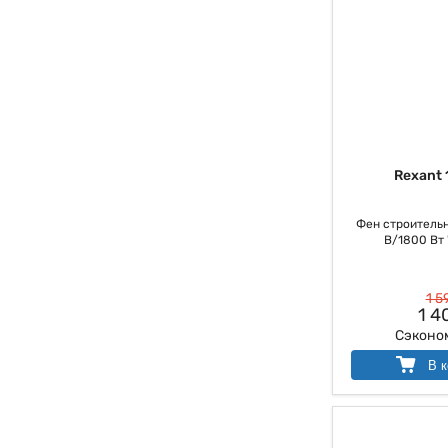
Rexant 
Фен строительн
В/1800 Вт
1 5
1 4
Сэконо
В к