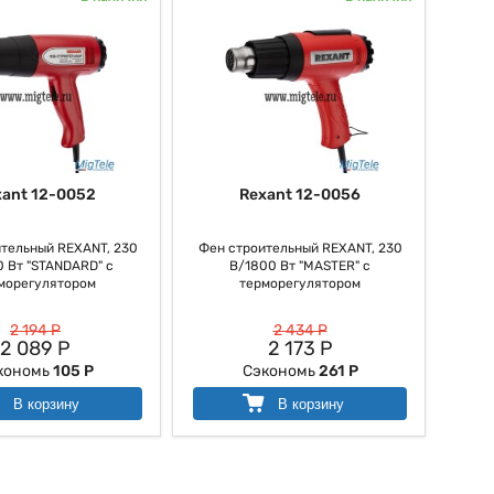
xant 12-0052
Rexant 12-0056
тельный REXANT, 230
Фен строительный REXANT, 230
 Вт "STANDARD" с
В/1800 Вт "MASTER" с
морегулятором
терморегулятором
2 194 Р
2 434 Р
2 089 Р
2 173 Р
кономь
105 Р
Сэкономь
261 Р
В корзину
В корзину