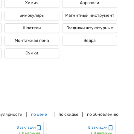
Химия
Аэрозоли
Бинокуляры
Магнитный инструмент
Шпатели
Гладилки штукатурные
Монтажная пена
Ведра
Сумки
пулярности
по цене
↑
по скидке
по обновлению
В закладки
В закладки
В наличии
В наличии