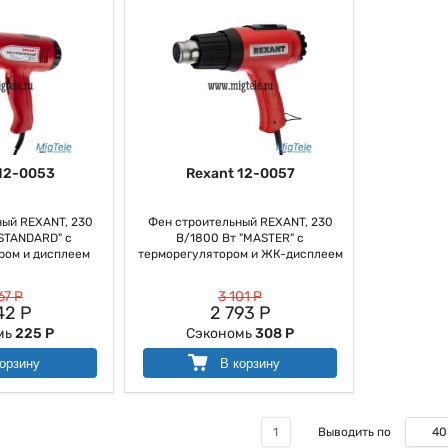
12-0053
Rexant 12-0057
ый REXANT, 230
Фен строительный REXANT, 230
STANDARD" с
В/1800 Вт "MASTER" с
ром и дисплеем
терморегулятором и ЖК-дисплеем
67 Р
3 101 Р
42 Р
2 793 Р
мь
225 Р
Сэкономь
308 Р
орзину
В корзину
40
1
Выводить по