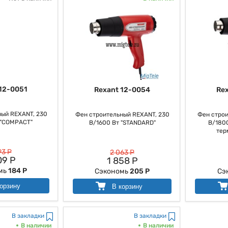
12-0051
Rexant 12-0054
Re
ый REXANT, 230
Фен строительный REXANT, 230
Фен строи
 "COMPACT"
В/1600 Вт "STANDARD"
В/1800
тер
93 Р
2 063 Р
09 Р
1 858 Р
мь
184 Р
Сэкономь
205 Р
Сэ
орзину
В корзину
В закладки
В закладки
В наличии
В наличии