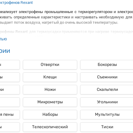
ектрофенов Rexant
реализует электрофены промышленные с терморегулятором и электро
ые
живать определенные характеристики и настраивать необходимую для
 выдает поток воздуха, нагретый до очень высокой температуры.
трофены Rexant
для термоусадки применяются при нагреве термоусадоч
 полистирольных и ПВХ плит.
тью
 электрофены Rexant, обладающие высокой надежностью и хорошим кач
рии
енов Rexant
приборов примерно одинакова. Они имеют корпус, двигатель, вентилято
ы
Отвертки
Бокорезы
пературы воздух выходит через сопло прибора. Главное отличие меж
. Производительность электрофенов Rexant может отличаться в зависи
ы
Клещи
Съемники
ть
электрофены Rexant
цена которых выгодна и доступна, выбрав п
ки
Ножи
Скальпели
Микрометры
Угольники
я пены
Наборы
Мультитулы
ы
Телескопический
Тиски