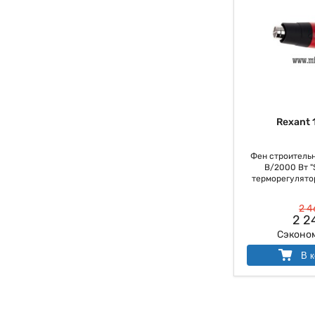
Rexant 
Фен строительн
В/2000 Вт "
терморегулято
2 4
2 2
Сэконо
В к