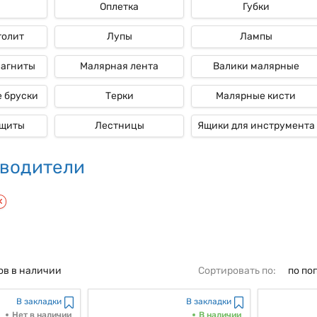
Оплетка
Губки
толит
Лупы
Лампы
магниты
Малярная лента
Валики малярные
 бруски
Терки
Малярные кисти
ащиты
Лестницы
Ящики для инструмента
водители
ов в наличии
Сортировать по:
по по
В закладки
В закладки
Нет в наличии
В наличии