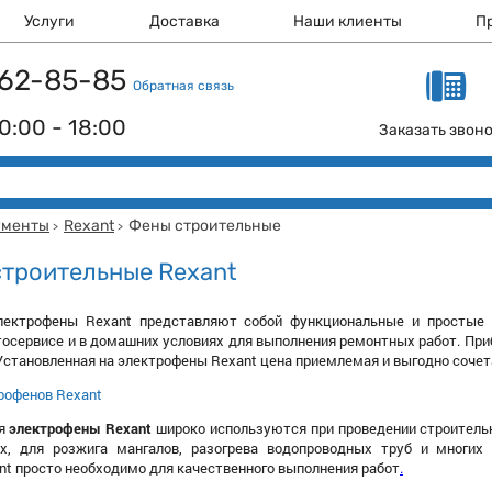
Услуги
Доставка
Наши клиенты
П
 162-85-85
Обратная связь
0:00 - 18:00
Заказать звон
ументы
Rexant
Фены строительные
>
>
троительные Rexant
ектрофены Rexant представляют собой функциональные и простые 
тосервисе и в домашних условиях для выполнения ремонтных работ. При
 Установленная на электрофены Rexant цена приемлемая и выгодно сочет
рофенов Rexant
мя
электрофены Rexant
широко используются при проведении строительн
х, для розжига мангалов, разогрева водопроводных труб и многих
t просто необходимо для качественного выполнения работ
.