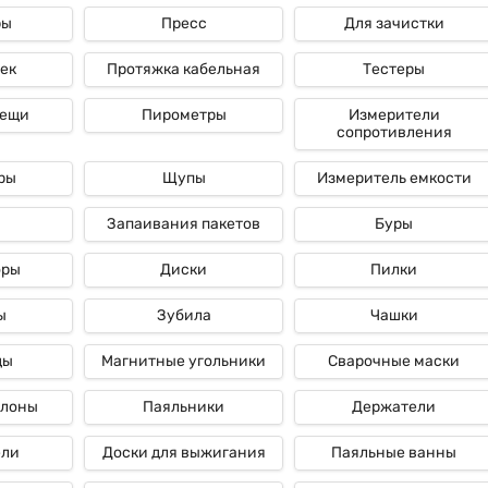
ры
Пресс
Для зачистки
ек
Протяжка кабельная
Тестеры
лещи
Пирометры
Измерители
сопротивления
ры
Щупы
Измеритель емкости
Запаивания пакетов
Буры
оры
Диски
Пилки
ы
Зубила
Чашки
ды
Магнитные угольники
Сварочные маски
ллоны
Паяльники
Держатели
ели
Доски для выжигания
Паяльные ванны