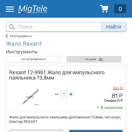
0
Найти
Инструменты
Жало Rexant
Инструменты
по популярности
по цене
Rexant 12-9961 Жало для импульсного
паяльника ?3,8мм
86 Р
81 Р
Скидка 0 Р
В наличии
Жало для импульсного паяльника долговечное ?3,8мм, тип конус,
блистер REXANT