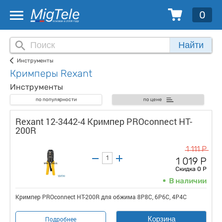
0
Найти
Инструменты
Кримперы Rexant
Инструменты
по популярности
по цене
Rexant 12-3442-4 Кримпер PROconnect HT-
200R
1 111 Р
1 019 Р
Скидка 0 Р
В наличии
Кримпер PROconnect HT-200R для обжима 8P8C, 6P6C, 4P4C
Корзина
Подробнее