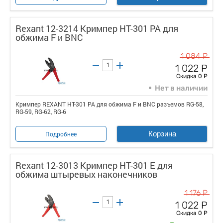
Rexant 12-3214 Кримпер HT-301 PA для
обжима F и BNC
1 084 Р
1 022 Р
Скидка 0 Р
Нет в наличии
Кримпер REXANT HT-301 PA для обжима F и BNC разъемов RG-58,
RG-59, RG-62, RG-6
Корзина
Подробнее
Rexant 12-3013 Кримпер HT-301 E для
обжима штыревых наконечников
1 176 Р
1 022 Р
Скидка 0 Р