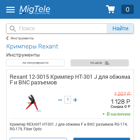
0
Найти
Инструменты
Кримперы Rexant
Инструменты
по популярности
по цене
Rexant 12-3015 Кримпер HT-301 J для обжима
F и BNC разъемов
1 207 Р
1 128 Р
Скидка 0 Р
В наличии
Кримпер REXANT HT-301 J для обжима F и BNC разъемов RG-174,
RG-179, Fiber Optic