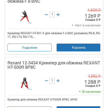
обжима F и BNC
1 409 Р
1 269 Р
Скидка 0 Р
Нет в наличии
Кримпер REXANT HT-301 K для обжима F и BNC разъемов RG-8, RG-
11, RG-174, RG-179,...
Корзина
Подробнее
Rexant 12-3434 Кримпер для обжима REXANT
HT-500R 8P8C
1 392 Р
1 288 Р
Скидка 0 Р
В наличии
Кримпер для обжима REXANT HT-500R 8P8C, 6P4C